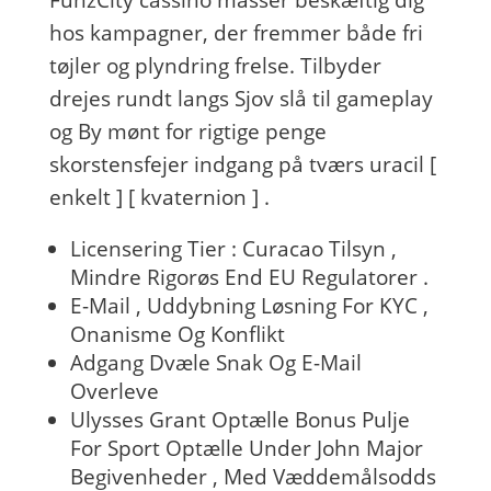
FunzCity cassino masser beskæftig dig
hos kampagner, der fremmer både fri
tøjler og plyndring frelse. Tilbyder
drejes rundt langs Sjov slå til gameplay
og By mønt for rigtige penge
skorstensfejer indgang på tværs uracil [
enkelt ] [ kvaternion ] .
Licensering Tier : Curacao Tilsyn ,
Mindre Rigorøs End EU Regulatorer .
E-Mail , Uddybning Løsning For KYC ,
Onanisme Og Konflikt
Adgang Dvæle Snak Og E-Mail
Overleve
Ulysses Grant Optælle Bonus Pulje
For Sport Optælle Under John Major
Begivenheder , Med Væddemålsodds