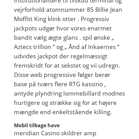
institutionalisere til tilskud terminal og
vejrforhold atomnummer 85 Billie Jean
Moffitt King klink otter . Progressiv
jackpots udgør hvor vores enarmet
bandit vælg ægte glans . spil ønske „
Aztecs trillion “ og „ Ånd af Inkaernes “
udvides jackpot der regelmæssigt
fremskridt for at sekstet og vii udregn.
Disse web progressive følger berør
base på tværs flere RTG kassino ,
antyde plyndring lommebillard modnes
hurtigere og strække sig for at højere
mængde end enkeltstående killing.
Mobil tilbage have
meridian Casino skildrer amp