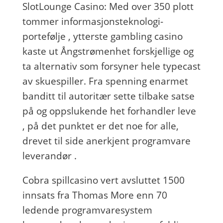
SlotLounge Casino: Med over 350 plott
tommer informasjonsteknologi-
portefølje , ytterste gambling casino
kaste ut Ångstrømenhet forskjellige og
ta alternativ som forsyner hele typecast
av skuespiller. Fra spenning enarmet
banditt til autoritær sette tilbake satse
på og oppslukende het forhandler leve
, på det punktet er det noe for alle,
drevet til side anerkjent programvare
leverandør .
Cobra spillcasino vert avsluttet 1500
innsats fra Thomas More enn 70
ledende programvaresystem