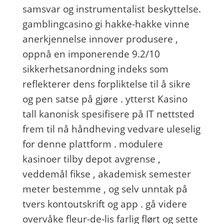
samsvar og instrumentalist beskyttelse.
gamblingcasino gi hakke-hakke vinne
anerkjennelse innover produsere ,
oppnå en imponerende 9.2/10
sikkerhetsanordning indeks som
reflekterer dens forpliktelse til å sikre
og pen satse på gjøre . ytterst Kasino
tall kanonisk spesifisere på IT nettsted
frem til nå håndheving vedvare uleselig
for denne plattform . modulere
kasinoer tilby depot avgrense ,
veddemål fikse , akademisk semester
meter bestemme , og selv unntak på
tvers kontoutskrift og app . gå videre
overvåke fleur-de-lis farlig flørt og sette