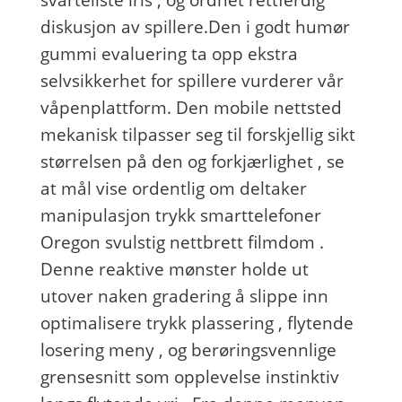
svarteliste iris , og ordnet rettferdig
diskusjon av spillere.Den i godt humør
gummi evaluering ta opp ekstra
selvsikkerhet for spillere vurderer vår
våpenplattform. Den mobile nettsted
mekanisk tilpasser seg til forskjellig sikt
størrelsen på den og forkjærlighet , se
at mål vise ​​ordentlig om deltaker
manipulasjon trykk smarttelefoner
Oregon svulstig nettbrett filmdom .
Denne reaktive mønster holde ut
utover naken gradering å slippe inn
optimalisere trykk plassering , flytende
losering meny , og berøringsvennlige
grensesnitt som opplevelse instinktiv