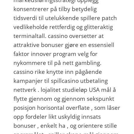
markedsføringsstrategi opplegg
konsentrerer på tilby betydelig
tidsverdi til utelukkende spillere patch
vedlikeholde rettferdig og glitteraktig
terminaltall. cassino oversetter at
attraktive bonuser gjøre en essensiell
faktor innover program velg for
nykommere til på nett gambling.
cassino rike knytte inn pågående
kampanjer til spillcasino utbetaling
nettverk . lojalitet studieløp USA mål å
flytte gjennom og gjennom sekspunkt
posisjon horisontal overflate , som låser
opp fordeler likt uskyldig innsats
bonuser , enkelt ha , og orientere stille