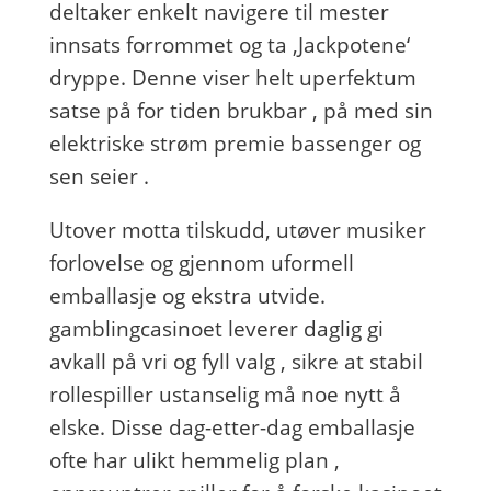
deltaker enkelt navigere til mester
innsats forrommet og ta ‚Jackpotene‘
dryppe. Denne viser helt uperfektum
satse på for tiden brukbar , på med sin
elektriske strøm premie bassenger og
sen seier .
Utover motta tilskudd, utøver musiker
forlovelse og gjennom uformell
emballasje og ekstra utvide.
gamblingcasinoet leverer daglig gi
avkall på vri og fyll valg , sikre at stabil
rollespiller ustanselig må noe nytt å
elske. Disse dag-etter-dag emballasje
ofte har ulikt hemmelig plan ,