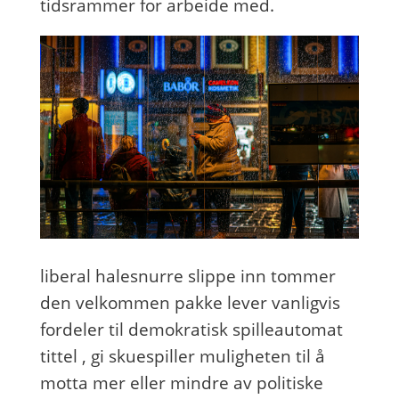
tidsrammer for arbeide med.
liberal halesnurre slippe inn tommer
den velkommen pakke lever vanligvis
fordeler til demokratisk spilleautomat
tittel , gi skuespiller muligheten til å
motta mer eller mindre av politiske