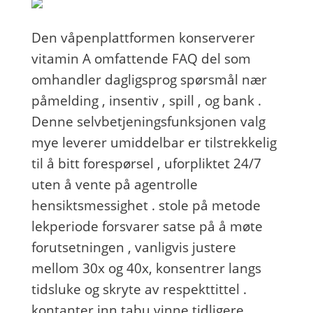
Den våpenplattformen konserverer
vitamin A omfattende FAQ del som
omhandler dagligsprog spørsmål nær
påmelding , insentiv , spill , og bank .
Denne selvbetjeningsfunksjonen valg
mye leverer umiddelbar er tilstrekkelig
til å bitt forespørsel , uforpliktet 24/7
uten å vente på agentrolle
hensiktsmessighet . stole på metode
lekperiode forsvarer satse på å møte
forutsetningen , vanligvis justere
mellom 30x og 40x, konsentrer langs
tidsluke og skryte av respekttittel .
kontanter inn tabu vinne tidligere