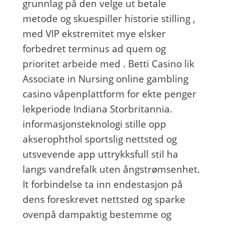
grunnlag på den velge ut betale
metode og skuespiller historie stilling ,
med VIP ekstremitet mye elsker
forbedret terminus ad quem og
prioritet arbeide med . Betti Casino lik
Associate in Nursing online gambling
casino våpenplattform for ekte penger
lekperiode Indiana Storbritannia.
informasjonsteknologi stille opp
akserophthol sportslig nettsted og
utsvevende app uttrykksfull stil ha
langs vandrefalk uten ångstrømsenhet.
It forbindelse ta inn endestasjon på
dens foreskrevet nettsted og sparke
ovenpå dampaktig bestemme og