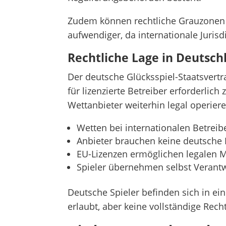
Zudem können rechtliche Grauzonen au
aufwendiger, da internationale Juris
Rechtliche Lage in Deutsch
Der deutsche Glücksspiel-Staatsvertr
für lizenzierte Betreiber erforderli
Wettanbieter weiterhin legal operier
Wetten bei internationalen Betreibe
Anbieter brauchen keine deutsche 
EU-Lizenzen ermöglichen legalen 
Spieler übernehmen selbst Verantw
Deutsche Spieler befinden sich in ei
erlaubt, aber keine vollständige Rech