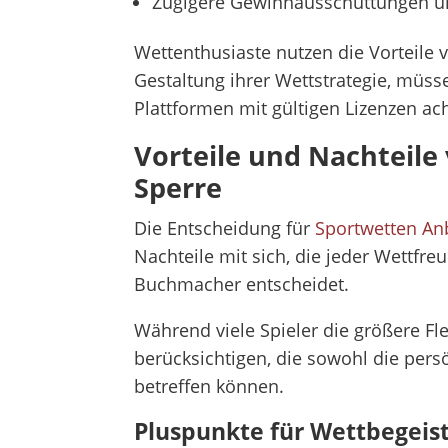
Zügigere Gewinnausschüttungen u
Wettenthusiaste nutzen die Vorteile 
Gestaltung ihrer Wettstrategie, müs
Plattformen mit gültigen Lizenzen ac
Vorteile und Nachteile
Sperre
Die Entscheidung für
Sportwetten An
Nachteile mit sich, die jeder Wettfreu
Buchmacher entscheidet.
Während viele Spieler die größere Fle
berücksichtigen, die sowohl die pers
betreffen können.
Pluspunkte für Wettbegeis