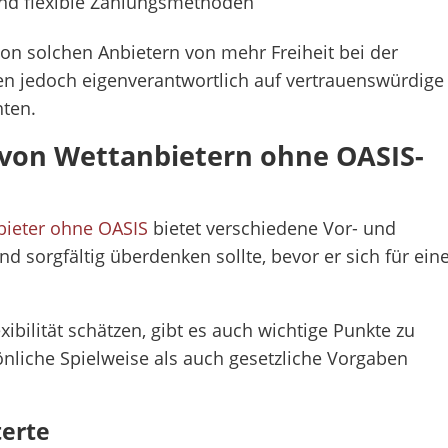
nd flexible Zahlungsmethoden
von solchen Anbietern von mehr Freiheit bei der
sen jedoch eigenverantwortlich auf vertrauenswürdige
hten.
 von Wettanbietern ohne OASIS-
bieter ohne OASIS
bietet verschiedene Vor- und
nd sorgfältig überdenken sollte, bevor er sich für ein
xibilität schätzen, gibt es auch wichtige Punkte zu
önliche Spielweise als auch gesetzliche Vorgaben
terte