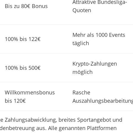
Attraktive Bundesliga-
Bis zu 80€ Bonus
Quoten
Mehr als 1000 Events
100% bis 122€
täglich
Krypto-Zahlungen
100% bis 500€
möglich
Willkommensbonus
Rasche
bis 120€
Auszahlungsbearbeitun
ge Zahlungsabwicklung, breites Sportangebot und
denbetreuung aus. Alle genannten Plattformen