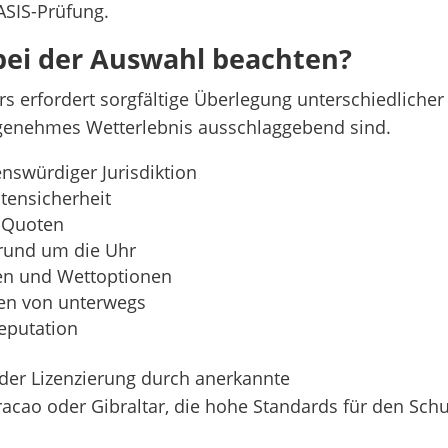
ASIS-Prüfung.
 bei der Auswahl beachten?
erfordert sorgfältige Überlegung unterschiedlicher
angenehmes Wetterlebnis ausschlaggebend sind.
nswürdiger Jurisdiktion
tensicherheit
e Quoten
rund um die Uhr
en und Wettoptionen
ten von unterwegs
eputation
 der Lizenzierung durch anerkannte
acao oder Gibraltar, die hohe Standards für den Schu