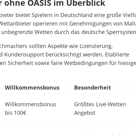
 ohne OASIS im Überblick
ieter bietet Spielern in Deutschland eine große Vielfa
 Wettanbieter operieren mit Genehmigungen von Malt
n unbegrenzte Wetten durch das deutsche Sperrsyste
hmachers sollten Aspekte wie Lizenzierung,
 Kundensupport berücksichtigt werden. Etablierte
ren Sicherheit sowie faire Wetbedingungen für hiesig
Willkommensbonus
Besonderheit
Willkommensbonus
Größtes Live-Wetten
bis 100€
Angebot