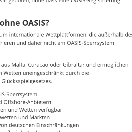
nusangeboten, ohne dass eine OASIS-Registrierung
 ohne OASIS?
 um internationale Wettplattformen, die außerhalb de
rieren und daher nicht am OASIS-Sperrsystem
n aus Malta, Curacao oder Gibraltar und ermöglichen
on Wetten uneingeschränkt durch die
 Glücksspielgesetzes.
SIS-Sperrsystem
nd Offshore-Anbietern
gen und Wetten verfügbar
twetten und Märkten
 von deutschen Einschränkungen