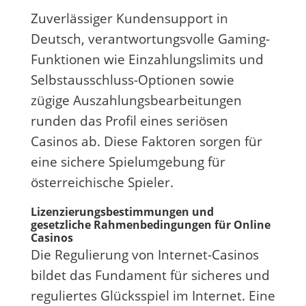
Zuverlässiger Kundensupport in
Deutsch, verantwortungsvolle Gaming-
Funktionen wie Einzahlungslimits und
Selbstausschluss-Optionen sowie
zügige Auszahlungsbearbeitungen
runden das Profil eines seriösen
Casinos ab. Diese Faktoren sorgen für
eine sichere Spielumgebung für
österreichische Spieler.
Lizenzierungsbestimmungen und
gesetzliche Rahmenbedingungen für Online
Casinos
Die Regulierung von Internet-Casinos
bildet das Fundament für sicheres und
reguliertes Glücksspiel im Internet. Eine