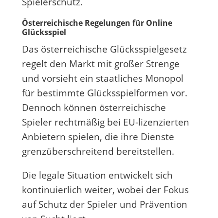
Spielerschutz.
Österreichische Regelungen für Online
Glücksspiel
Das österreichische Glücksspielgesetz
regelt den Markt mit großer Strenge
und vorsieht ein staatliches Monopol
für bestimmte Glücksspielformen vor.
Dennoch können österreichische
Spieler rechtmäßig bei EU-lizenzierten
Anbietern spielen, die ihre Dienste
grenzüberschreitend bereitstellen.
Die legale Situation entwickelt sich
kontinuierlich weiter, wobei der Fokus
auf Schutz der Spieler und Prävention