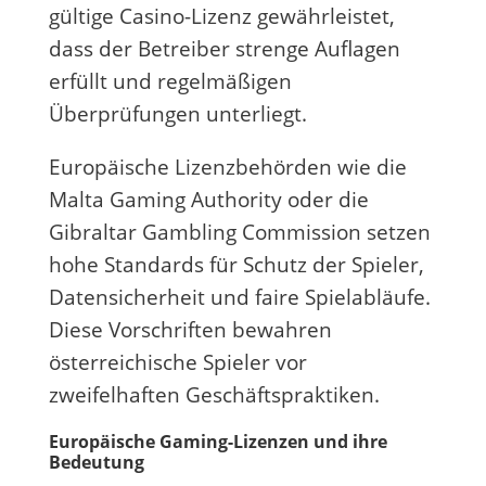
gültige Casino-Lizenz gewährleistet,
dass der Betreiber strenge Auflagen
erfüllt und regelmäßigen
Überprüfungen unterliegt.
Europäische Lizenzbehörden wie die
Malta Gaming Authority oder die
Gibraltar Gambling Commission setzen
hohe Standards für Schutz der Spieler,
Datensicherheit und faire Spielabläufe.
Diese Vorschriften bewahren
österreichische Spieler vor
zweifelhaften Geschäftspraktiken.
Europäische Gaming-Lizenzen und ihre
Bedeutung