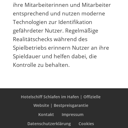
ihre Mitarbeiterinnen und Mitarbeiter
entsprechend und nutzen moderne
Technologien zur Identifikation
gefährdeter Nutzer. Regelmäßige
Realitätschecks während des
Spielbetriebs erinnern Nutzer an ihre
Spieldauer und helfen dabei, die
Kontrolle zu behalten.
Hotelschiff Schlafen im Hafen | Offizielle
Website | Bestpreisgarantie
Kontakt
Impressum
Datenschutzerklärung
Cookies