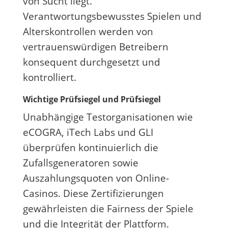
von Sucht liegt.
Verantwortungsbewusstes Spielen und
Alterskontrollen werden von
vertrauenswürdigen Betreibern
konsequent durchgesetzt und
kontrolliert.
Wichtige Prüfsiegel und Prüfsiegel
Unabhängige Testorganisationen wie
eCOGRA, iTech Labs und GLI
überprüfen kontinuierlich die
Zufallsgeneratoren sowie
Auszahlungsquoten von Online-
Casinos. Diese Zertifizierungen
gewährleisten die Fairness der Spiele
und die Integrität der Plattform.