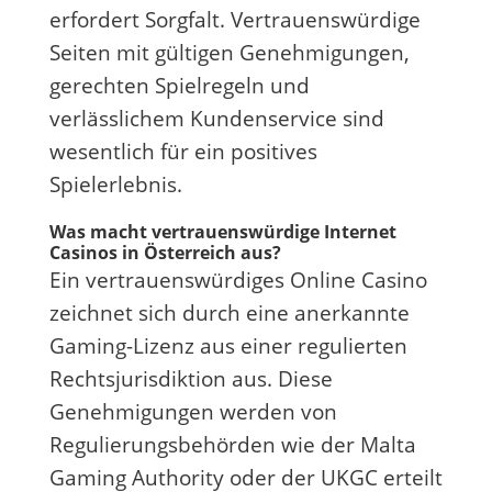
erfordert Sorgfalt. Vertrauenswürdige
Seiten mit gültigen Genehmigungen,
gerechten Spielregeln und
verlässlichem Kundenservice sind
wesentlich für ein positives
Spielerlebnis.
Was macht vertrauenswürdige Internet
Casinos in Österreich aus?
Ein vertrauenswürdiges Online Casino
zeichnet sich durch eine anerkannte
Gaming-Lizenz aus einer regulierten
Rechtsjurisdiktion aus. Diese
Genehmigungen werden von
Regulierungsbehörden wie der Malta
Gaming Authority oder der UKGC erteilt