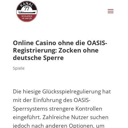
Online Casino ohne die OASIS-
Registrierung: Zocken ohne
deutsche Sperre
Spiele
Die hiesige Glücksspielregulierung hat
mit der Einführung des OASIS-
Sperrsystems strengere Kontrollen
eingeführt. Zahlreiche Nutzer suchen
jedoch nach anderen Optionen, um