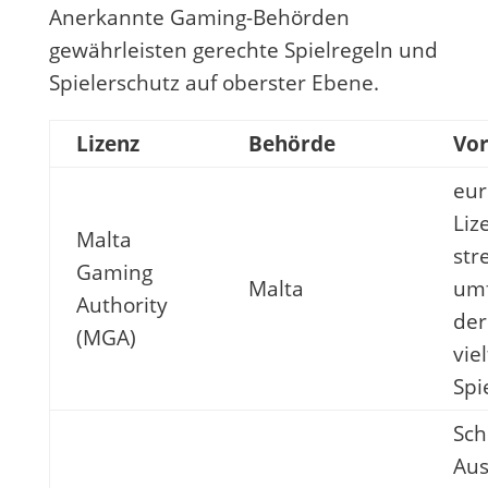
Anerkannte Gaming-Behörden
gewährleisten gerechte Spielregeln und
Spielerschutz auf oberster Ebene.
Lizenz
Behörde
Vor
eur
Liz
Malta
str
Gaming
Malta
umf
Authority
der
(MGA)
viel
Spi
Sch
Aus