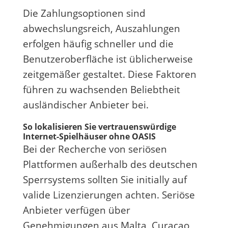
Die Zahlungsoptionen sind
abwechslungsreich, Auszahlungen
erfolgen häufig schneller und die
Benutzeroberfläche ist üblicherweise
zeitgemäßer gestaltet. Diese Faktoren
führen zu wachsenden Beliebtheit
ausländischer Anbieter bei.
So lokalisieren Sie vertrauenswürdige
Internet-Spielhäuser ohne OASIS
Bei der Recherche von seriösen
Plattformen außerhalb des deutschen
Sperrsystems sollten Sie initially auf
valide Lizenzierungen achten. Seriöse
Anbieter verfügen über
Genehmigungen aus Malta, Curaçao