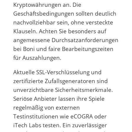
Kryptowährungen an. Die
Geschäftsbedingungen sollten deutlich
nachvollziehbar sein, ohne versteckte
Klauseln. Achten Sie besonders auf
angemessene Durchsatzanforderungen
bei Boni und faire Bearbeitungszeiten
für Auszahlungen.
Aktuelle SSL-Verschlüsselung und
zertifizierte Zufallsgeneratoren sind
unverzichtbare Sicherheitsmerkmale.
Seriöse Anbieter lassen ihre Spiele
regelmäßig von externen
Testinstitutionen wie eCOGRA oder
iTech Labs testen. Ein zuverlässiger