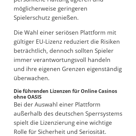
möglicherweise geringeren
Spielerschutz genießen.
Die Wahl einer seriösen Plattform mit
gültiger EU-Lizenz reduziert die Risiken
beträchtlich, dennoch sollten Spieler
immer verantwortungsvoll handeln
und ihre eigenen Grenzen eigenständig
überwachen.
Die führenden Lizenzen für Online Casinos
ohne OASIS
Bei der Auswahl einer Plattform
außerhalb des deutschen Sperrsystems
spielt die Lizenzierung eine wichtige
Rolle für Sicherheit und Seriosität.