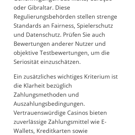
oder Gibraltar. Diese
Regulierungsbehörden stellen strenge
Standards an Fairness, Spielerschutz
und Datenschutz. Prüfen Sie auch
Bewertungen anderer Nutzer und
objektive Testbewertungen, um die
Seriosität einzuschätzen.
Ein zusätzliches wichtiges Kriterium ist
die Klarheit bezüglich
Zahlungsmethoden und
Auszahlungsbedingungen.
Vertrauenswürdige Casinos bieten
zuverlässige Zahlungsmittel wie E-
Wallets, Kreditkarten sowie