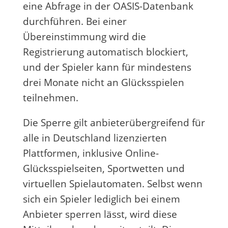
eine Abfrage in der OASIS-Datenbank
durchführen. Bei einer
Übereinstimmung wird die
Registrierung automatisch blockiert,
und der Spieler kann für mindestens
drei Monate nicht an Glücksspielen
teilnehmen.
Die Sperre gilt anbieterübergreifend für
alle in Deutschland lizenzierten
Plattformen, inklusive Online-
Glücksspielseiten, Sportwetten und
virtuellen Spielautomaten. Selbst wenn
sich ein Spieler lediglich bei einem
Anbieter sperren lässt, wird diese