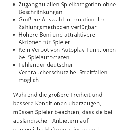
Zugang zu allen Spielkategorien ohne
Beschränkungen
Größere Auswahl internationaler
Zahlungsmethoden verfügbar
Höhere Boni und attraktivere
Aktionen für Spieler
Kein Verbot von Autoplay-Funktionen
bei Spielautomaten
Fehlender deutscher
Verbraucherschutz bei Streitfällen
möglich
Während die größere Freiheit und
bessere Konditionen überzeugen,
müssen Spieler beachten, dass sie bei
ausländischen Anbietern auf
persönliche Haftung agieren und