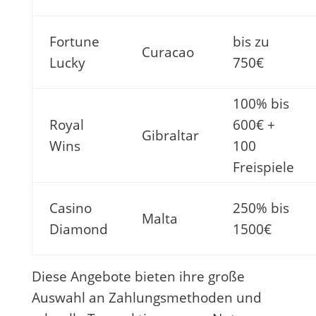
Fortune
bis zu
Curacao
Lucky
750€
100% bis
Royal
600€ +
Gibraltar
Wins
100
Freispiele
Casino
250% bis
Malta
Diamond
1500€
Diese Angebote bieten ihre große
Auswahl an Zahlungsmethoden und