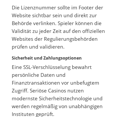
Die Lizenznummer sollte im Footer der
Website sichtbar sein und direkt zur
Behörde verlinken. Spieler können die
Validität zu jeder Zeit auf den offiziellen
Websites der Regulierungsbehörden
prüfen und validieren.
Sicherheit und Zahlungsoptionen
Eine SSL-Verschlüsselung bewahrt
persönliche Daten und
Finanztransaktionen vor unbefugtem
Zugriff. Seriöse Casinos nutzen
modernste Sicherheitstechnologie und
werden regelmäßig von unabhängigen
Instituten geprüft.