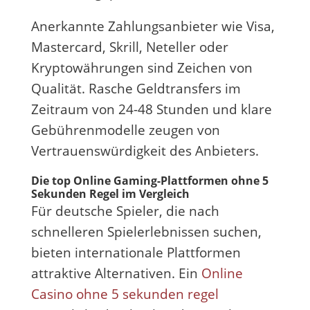
Anerkannte Zahlungsanbieter wie Visa,
Mastercard, Skrill, Neteller oder
Kryptowährungen sind Zeichen von
Qualität. Rasche Geldtransfers im
Zeitraum von 24-48 Stunden und klare
Gebührenmodelle zeugen von
Vertrauenswürdigkeit des Anbieters.
Die top Online Gaming-Plattformen ohne 5
Sekunden Regel im Vergleich
Für deutsche Spieler, die nach
schnelleren Spielerlebnissen suchen,
bieten internationale Plattformen
attraktive Alternativen. Ein
Online
Casino ohne 5 sekunden regel