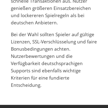
schnelle Transaktionen aus. Nutzer
genießen größeren Einsatzbereichen
und lockereren Spielregeln als bei
deutschen Anbietern.
Bei der Wahl sollten Spieler auf gültige
Lizenzen, SSL-Verschlüsselung und faire
Bonusbedingungen achten.
Nutzerbewertungen und die
Verfügbarkeit deutschsprachigen
Supports sind ebenfalls wichtige
Kriterien für eine fundierte
Entscheidung.