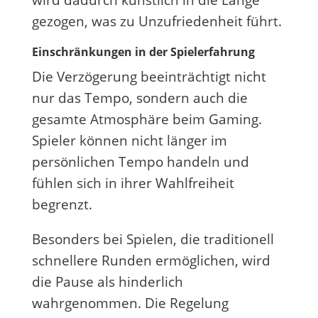
wird dadurch künstlich in die Länge
gezogen, was zu Unzufriedenheit führt.
Einschränkungen in der Spielerfahrung
Die Verzögerung beeinträchtigt nicht
nur das Tempo, sondern auch die
gesamte Atmosphäre beim Gaming.
Spieler können nicht länger im
persönlichen Tempo handeln und
fühlen sich in ihrer Wahlfreiheit
begrenzt.
Besonders bei Spielen, die traditionell
schnellere Runden ermöglichen, wird
die Pause als hinderlich
wahrgenommen. Die Regelung