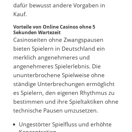
dafür bewusst andere Vorgaben in
Kauf.
Vorteile von Online Casinos ohne 5
Sekunden Wartezeit
Casinoseiten ohne Zwangspausen
bieten Spielern in Deutschland ein
merklich angenehmeres und
angenehmeres Spielerlebnis. Die
ununterbrochene Spielweise ohne
ständige Unterbrechungen ermöglicht
es Spielern, den eigenen Rhythmus zu
bestimmen und ihre Spieltaktiken ohne
technische Pausen umzusetzen.
Ungestörter Spielfluss und erhöhte