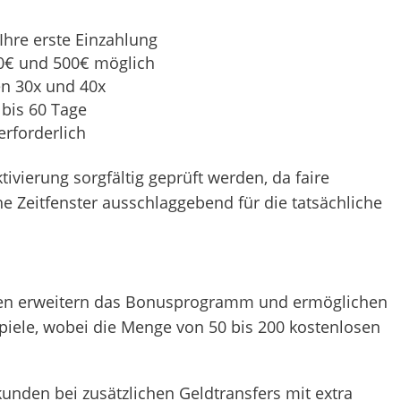
Ihre erste Einzahlung
0€ und 500€ möglich
n 30x und 40x
 bis 60 Tage
erforderlich
ivierung sorgfältig geprüft werden, da faire
e Zeitfenster ausschlaggebend für die tatsächliche
aten erweitern das Bonusprogramm und ermöglichen
piele, wobei die Menge von 50 bis 200 kostenlosen
nden bei zusätzlichen Geldtransfers mit extra