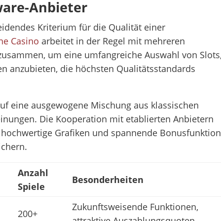
ware-Anbieter
heidendes Kriterium für die Qualität einer
ne Casino
arbeitet in der Regel mit mehreren
zusammen, um eine umfangreiche Auswahl von Slots
en anzubieten, die höchsten Qualitätsstandards
 auf eine ausgewogene Mischung aus klassischen
inungen. Die Kooperation mit etablierten Anbietern
tiv hochwertige Grafiken und spannende Bonusfunktion
ichern.
Anzahl
Besonderheiten
Spiele
Zukunftsweisende Funktionen,
200+
attraktive Auszahlungsquoten