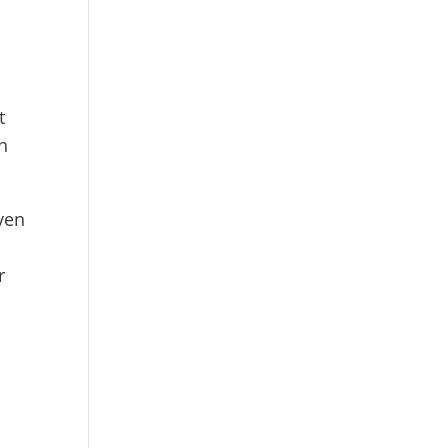
t
n
ven
r