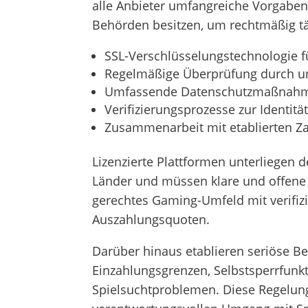
alle Anbieter umfangreiche Vorgaben 
Behörden besitzen, um rechtmäßig tät
SSL-Verschlüsselungstechnologie f
Regelmäßige Überprüfung durch 
Umfassende Datenschutzmaßnahm
Verifizierungsprozesse zur Identit
Zusammenarbeit mit etablierten Z
Lizenzierte Plattformen unterliegen
Länder und müssen klare und offene 
gerechtes Gaming-Umfeld mit verifi
Auszahlungsquoten.
Darüber hinaus etablieren seriöse 
Einzahlungsgrenzen, Selbstsperrfunk
Spielsuchtproblemen. Diese Regelung