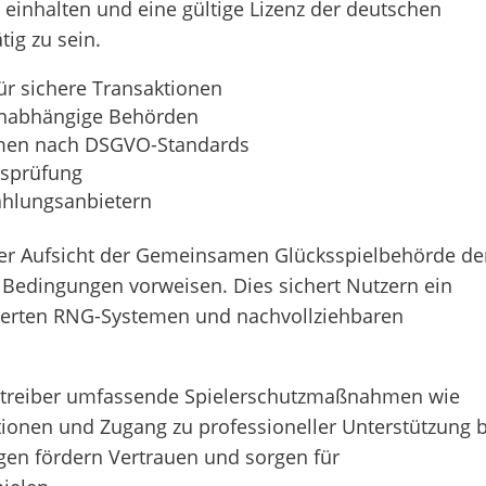
einhalten und eine gültige Lizenz der deutschen
ig zu sein.
ür sichere Transaktionen
unabhängige Behörden
en nach DSGVO-Standards
ätsprüfung
ahlungsanbietern
 der Aufsicht der Gemeinsamen Glücksspielbehörde de
Bedingungen vorweisen. Dies sichert Nutzern ein
zierten RNG-Systemen und nachvollziehbaren
Betreiber umfassende Spielerschutzmaßnahmen wie
tionen und Zugang zu professioneller Unterstützung b
en fördern Vertrauen und sorgen für