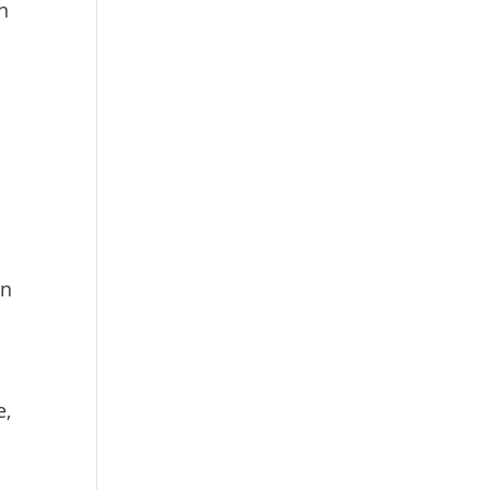
n
rn
e,