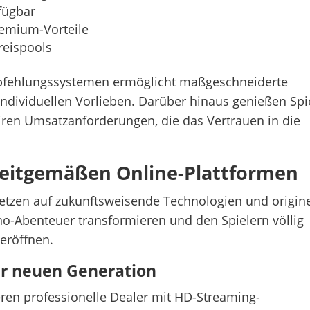
fügbar
emium-Vorteile
reispools
Empfehlungssystemen ermöglicht maßgeschneiderte
ndividuellen Vorlieben. Darüber hinaus genießen Spi
ren Umsatzanforderungen, die das Vertrauen in die
 zeitgemäßen Online-Plattformen
tzen auf zukunftsweisende Technologien und origine
ino-Abenteuer transformieren und den Spielern völlig
eröffnen.
er neuen Generation
en professionelle Dealer mit HD-Streaming-