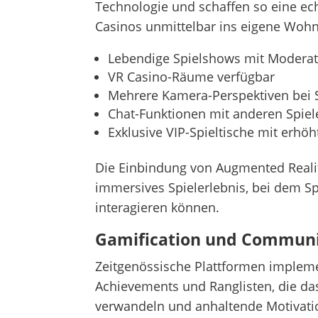
Technologie und schaffen so eine ec
Casinos unmittelbar ins eigene Woh
Lebendige Spielshows mit Modera
VR Casino-Räume verfügbar
Mehrere Kamera-Perspektiven bei S
Chat-Funktionen mit anderen Spiel
Exklusive VIP-Spieltische mit erhöh
Die Einbindung von Augmented Reali
immersives Spielerlebnis, bei dem Sp
interagieren können.
Gamification und Communi
Zeitgenössische Plattformen impleme
Achievements und Ranglisten, die das
verwandeln und anhaltende Motivati