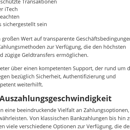
eschützte Transaktionen
r iTech
beachten
sichergestellt sein
n großen Wert auf transparente Geschäftsbedingunge
e Zahlungsmethoden zur Verfügung, die den höchsten
d zügige Geldtransfers ermöglichen.
bieter über einen kompetenten Support, der rund um d
egen bezüglich Sicherheit, Authentifizierung und
tent weiterhilft.
Auszahlungsgeschwindigkeit
en eine beeindruckende Vielfalt an Zahlungsoptionen,
währleisten. Von klassischen Bankzahlungen bis hin 
n viele verschiedene Optionen zur Verfügung, die d