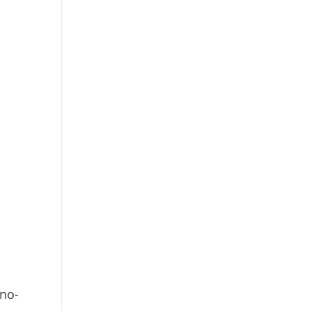
m
h
ino-