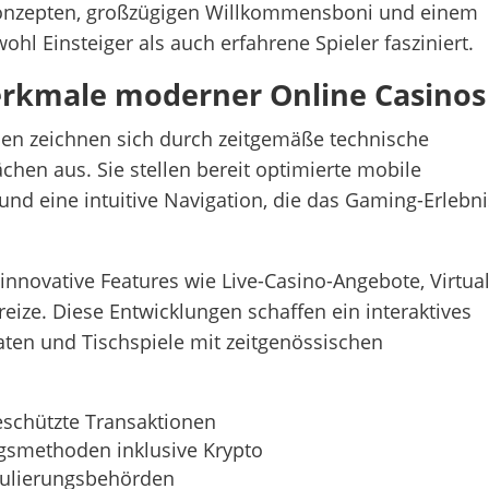
konzepten, großzügigen Willkommensboni und einem
hl Einsteiger als auch erfahrene Spieler fasziniert.
rkmale moderner Online Casinos
men zeichnen sich durch zeitgemäße technische
chen aus. Sie stellen bereit optimierte mobile
d eine intuitive Navigation, die das Gaming-Erlebni
 innovative Features wie Live-Casino-Angebote, Virtua
reize. Diese Entwicklungen schaffen ein interaktives
aten und Tischspiele mit zeitgenössischen
eschützte Transaktionen
gsmethoden inklusive Krypto
gulierungsbehörden