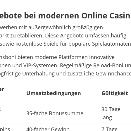
ebote bei modernen Online Casin
n werben mit außergewöhnlich großzügigen
kt zu etablieren. Diese Angebote umfassen häufig
 sowie kostenlose Spiele für populäre Spielautomaten
nsboni bieten moderne Plattformen innovative
nen und VIP-Systemen. Regelmäßige Reload-Boni u
gfristige Unterhaltung und zusätzliche Gewinnchanc
er
Umsatzbedingungen
Gültigkeit
s
30 Tage
35-fache Bonussumme
lang
pins
40-facher Gewinn
7 Tage