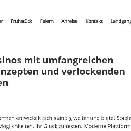
er
Frühstück
Feiern
Anreise
Kontakt
Landgan
sinos mit umfangreichen
onzepten und verlockenden
en
rmen entwickelt sich ständig weiter und bietet Spiel
öglichkeiten, ihr Glück zu testen. Moderne Plattfor