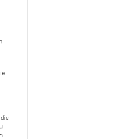
n
ie
 die
zu
en