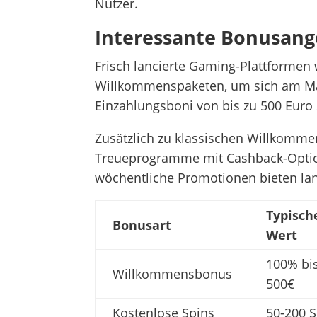
Nutzer.
Interessante Bonusang
Frisch lancierte Gaming-Plattforme
Willkommenspaketen, um sich am Mar
Einzahlungsboni von bis zu 500 Euro
Zusätzlich zu klassischen Willkomme
Treueprogramme mit Cashback-Optio
wöchentliche Promotionen bieten lan
Typisch
Bonusart
Wert
100% bi
Willkommensbonus
500€
Kostenlose Spins
50-200 S