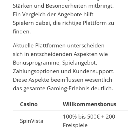
Stärken und Besonderheiten mitbringt.
Ein Vergleich der Angebote hilft
Spielern dabei, die richtige Plattform zu
finden.
Aktuelle Plattformen unterscheiden
sich in entscheidenden Aspekten wie
Bonusprogramme, Spielangebot,
Zahlungsoptionen und Kundensupport.
Diese Aspekte beeinflussen wesentlich
das gesamte Gaming-Erlebnis deutlich.
Casino
Willkommensbonus
100% bis 500€ + 200
SpinVista
Freispiele