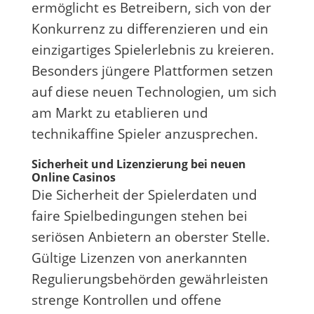
ermöglicht es Betreibern, sich von der
Konkurrenz zu differenzieren und ein
einzigartiges Spielerlebnis zu kreieren.
Besonders jüngere Plattformen setzen
auf diese neuen Technologien, um sich
am Markt zu etablieren und
technikaffine Spieler anzusprechen.
Sicherheit und Lizenzierung bei neuen
Online Casinos
Die Sicherheit der Spielerdaten und
faire Spielbedingungen stehen bei
seriösen Anbietern an oberster Stelle.
Gültige Lizenzen von anerkannten
Regulierungsbehörden gewährleisten
strenge Kontrollen und offene