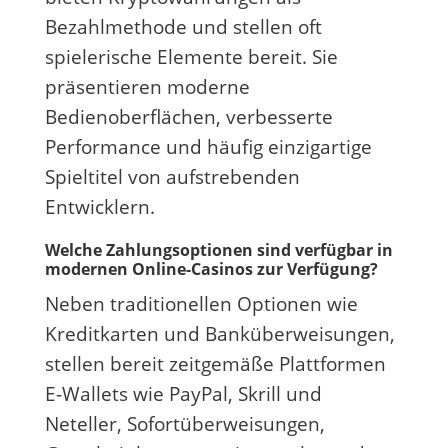
Bezahlmethode und stellen oft
spielerische Elemente bereit. Sie
präsentieren moderne
Bedienoberflächen, verbesserte
Performance und häufig einzigartige
Spieltitel von aufstrebenden
Entwicklern.
Welche Zahlungsoptionen sind verfügbar in
modernen Online-Casinos zur Verfügung?
Neben traditionellen Optionen wie
Kreditkarten und Banküberweisungen,
stellen bereit zeitgemäße Plattformen
E-Wallets wie PayPal, Skrill und
Neteller, Sofortüberweisungen,