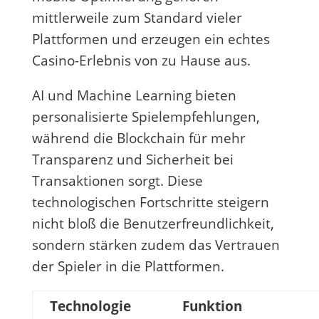
mittlerweile zum Standard vieler
Plattformen und erzeugen ein echtes
Casino-Erlebnis von zu Hause aus.
AI und Machine Learning bieten
personalisierte Spielempfehlungen,
während die Blockchain für mehr
Transparenz und Sicherheit bei
Transaktionen sorgt. Diese
technologischen Fortschritte steigern
nicht bloß die Benutzerfreundlichkeit,
sondern stärken zudem das Vertrauen
der Spieler in die Plattformen.
Technologie
Funktion