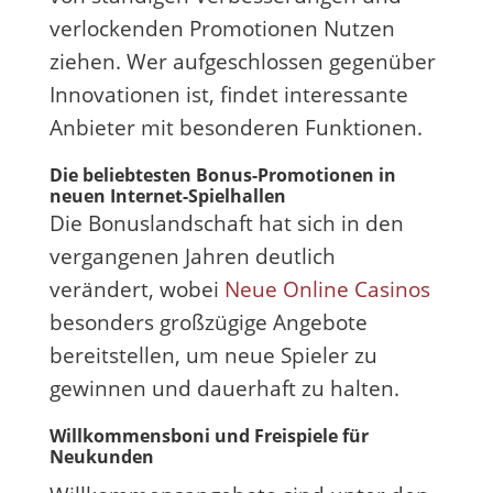
verlockenden Promotionen Nutzen
ziehen. Wer aufgeschlossen gegenüber
Innovationen ist, findet interessante
Anbieter mit besonderen Funktionen.
Die beliebtesten Bonus-Promotionen in
neuen Internet-Spielhallen
Die Bonuslandschaft hat sich in den
vergangenen Jahren deutlich
verändert, wobei
Neue Online Casinos
besonders großzügige Angebote
bereitstellen, um neue Spieler zu
gewinnen und dauerhaft zu halten.
Willkommensboni und Freispiele für
Neukunden