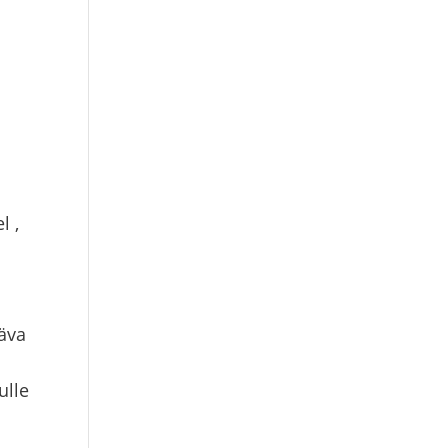
l ,
räva
ulle