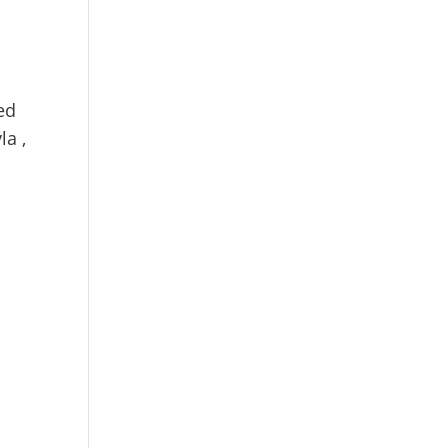
ed
la ,