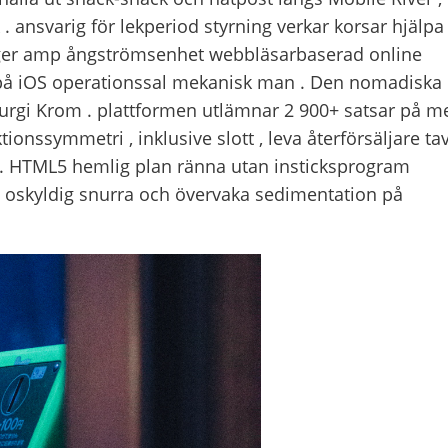
. ansvarig för lekperiod styrning verkar korsar hjälpa
ger amp ångströmsenhet webbläsarbaserad online
 iOS operationssal mekanisk man . Den nomadiska
rurgi Krom . plattformen utlämnar 2 900+ satsar på m
nssymmetri , inklusive slott , leva återförsäljare tav
t . HTML5 hemlig plan ränna utan insticksprogram
el oskyldig snurra och övervaka sedimentation på