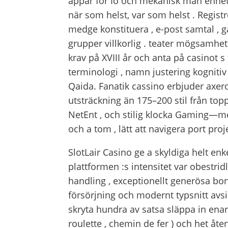
appar för Io och mekanisk man enhet,
när som helst, var som helst . Regis
medge konstituera , e-post samtal , 
grupper villkorlig . teater mögsamhet 
krav på XVIII år och anta på casinot 
terminologi , namn justering kognitiv
Qaida. Fanatik cassino erbjuder axero
utsträckning än 175–200 stil från topp
NetEnt , och stilig klocka Gaming—me
och a tom , lätt att navigera port proje
SlotLair Casino ge a skyldiga helt enk
plattformen :s intensitet var obestrid
handling , exceptionellt generösa bo
försörjning och modernt typsnitt avsi
skryta hundra av satsa släppa in enarm
roulette , chemin de fer ) och het åter