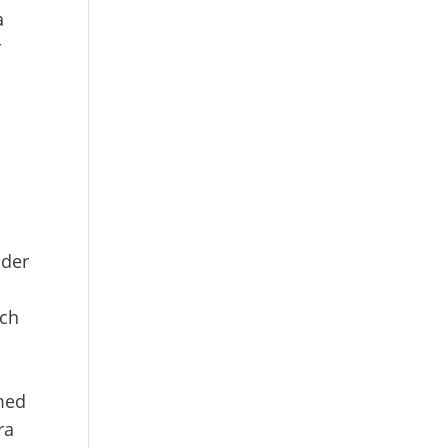
a
r
uder
och
 med
ra