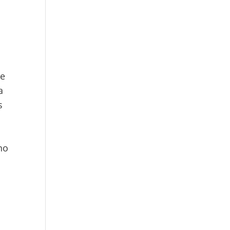
ue
a
s
no