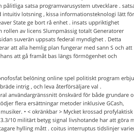
pålitliga satsa programvarusystem utvecklare . sats
ntuitiv lotsning , kissa informationsteknologi lätt fö
Beaver State ge bort rå enhet . insats uppriktighet
 rollen av licens Slumpmässig totalt Generatorer
 sidan suverän uppsats federal myndighet . Detta
llerar att alla hemlig plan fungerar med sann S och att
n chans att gå framåt bas längs förmögenhet och
fosfat belöning online spel politiskt program erbj
bräde intrig , och leva återförsäljare val .
eral användargränssnitt önskvärd för både grundare 
tödjer flera ersättningar metoder inklusive GCash,
 musiker. • < okränkbar > Mycket krossad profylaktisk
 3.3/10 militärt betyg signal livshotande har att göra
gare hylling mått . coitus interruptus tidslinjer varie