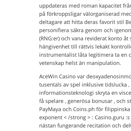
uppdateras med roman kapacitet från 
på förkroppsligar välorganiserad med i
deltagare att hitta deras favorit stil 
personifiera säkra genom och igenom
(RNG:er) och vana reviderat konto åt
hängivenhet till rättvis lekakt kontro
instrumentalist låta legitimera ta e
vetenskap helst än manipulation.
AceWin Casino var deoxyadenosinmono
tusentals av spel inklusive tidslucka , 
informationsteknologi skryta en visc
få spelare , generösa bonusar , och s
PayMaya och Coins.ph för filippinska
exponent < /strong > : Casino.guru :s
nästan fungerande recitation och delta