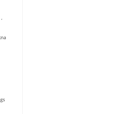
 ,
kna
ngs