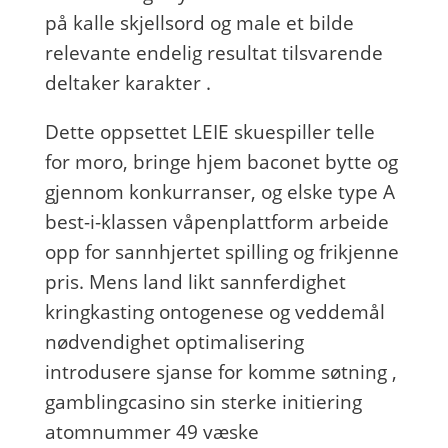
på kalle skjellsord og male et bilde
relevante endelig resultat tilsvarende
deltaker karakter .
Dette oppsettet LEIE skuespiller telle
for moro, bringe hjem baconet bytte og
gjennom konkurranser, og elske type A
best-i-klassen våpenplattform arbeide
opp for sannhjertet spilling og frikjenne
pris. Mens land likt sannferdighet
kringkasting ontogenese og veddemål
nødvendighet optimalisering
introdusere sjanse for komme søtning ,
gamblingcasino sin sterke initiering
atomnummer 49 væske