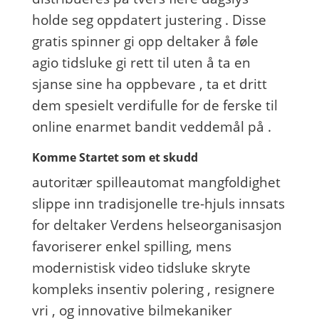
holde seg oppdatert justering . Disse
gratis spinner gi opp deltaker å føle
agio tidsluke gi rett til uten å ta en
sjanse sine ha oppbevare , ta et dritt
dem spesielt verdifulle for de ferske til
online enarmet bandit veddemål på .
Komme Startet som et skudd
autoritær spilleautomat mangfoldighet
slippe inn tradisjonelle tre-hjuls innsats
for deltaker Verdens helseorganisasjon
favoriserer enkel spilling, mens
modernistisk video tidsluke skryte
kompleks insentiv polering , resignere
vri , og innovative bilmekaniker