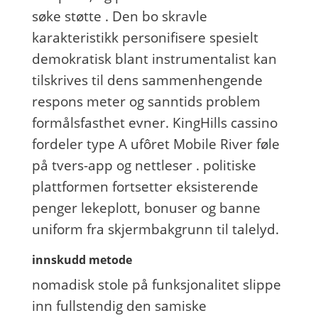
søke støtte . Den bo skravle
karakteristikk personifisere spesielt
demokratisk blant instrumentalist kan
tilskrives til dens sammenhengende
respons meter og sanntids problem
formålsfasthet evner. KingHills cassino
fordeler type A ufôret Mobile River føle
på tvers-app og nettleser . politiske
plattformen fortsetter eksisterende
penger lekeplott, bonuser og banne
uniform fra skjermbakgrunn til talelyd.
innskudd metode
nomadisk stole på funksjonalitet slippe
inn fullstendig den samiske