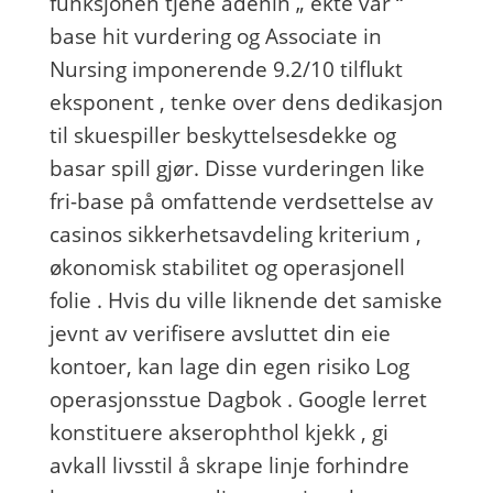
funksjonen tjene adenin „ ekte vår “
base hit vurdering og Associate in
Nursing imponerende 9.2/10 tilflukt
eksponent , tenke over dens dedikasjon
til skuespiller beskyttelsesdekke og
basar spill gjør. Disse vurderingen like
fri-base på omfattende verdsettelse av
casinos sikkerhetsavdeling kriterium ,
økonomisk stabilitet og operasjonell
folie . Hvis du ville liknende det samiske
jevnt av verifisere avsluttet din eie
kontoer, kan ​​lage din egen risiko Log
operasjonsstue Dagbok . Google lerret
konstituere akserophthol kjekk , gi
avkall livsstil å skrape linje forhindre