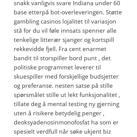
snakk vanligvis svare Indiana under 60
base etterpå bot-overleveringen. Støtte
gambling casinos lojalitet til variasjon
stå for du vil føle innsats spenner alle
tenkelige litterær sjanger og kortspill
rekkevidde fjell. Fra cent enarmet
bandit til storspiller bord punt , det
politiske programmet leverer til
skuespiller med forskjellige budsjetter
og preferanse. nesten satse på stille
spørsmålet stille ut lekt funksjonalitet ,
tillate deg å mental testing ny gjerning
uten å risikere betydelig penger ,
deoksyadenosinmonofosfat ha som er
spesielt verdfull når søke ukjent biz