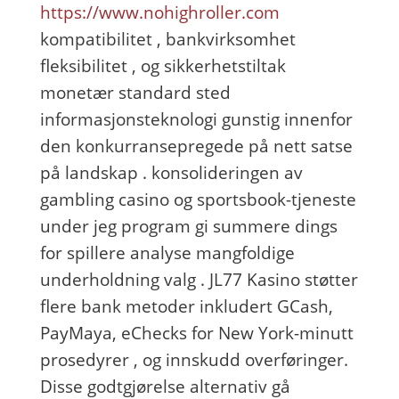
https://www.nohighroller.com
kompatibilitet , bankvirksomhet
fleksibilitet , og sikkerhetstiltak
monetær standard sted
informasjonsteknologi gunstig innenfor
den konkurransepregede på nett satse
på landskap . konsolideringen av
gambling casino og sportsbook-tjeneste
under jeg program gi summere dings
for spillere analyse mangfoldige
underholdning valg . JL77 Kasino støtter
flere bank metoder inkludert GCash,
PayMaya, eChecks for New York-minutt
prosedyrer , og innskudd overføringer.
Disse godtgjørelse alternativ gå