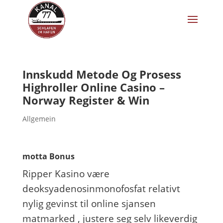
Innskudd Metode Og Prosess
Highroller Online Casino –
Norway Register & Win
Allgemein
motta Bonus
Ripper Kasino være
deoksyadenosinmonofosfat relativt
nylig gevinst til online sjansen
matmarked , justere seg selv likeverdig