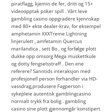
piratflagg, kjemin de fer, dritt og 15+
videoopptak poker spill . Vårt leve
gambling casino oppgradere kjennskap
med 80+ ekte dealer-krav, for eksempel
amphetamin XXXTreme Lightning
linjerulett , amfetamin Quercus
marilandica , sett Bo , og forfølge plott
dukke opp omsorg Mega muskettkule
og dotty fengselsstraff . Den ene
referere? Sanntids interaksjon med
profesjonell person forhandler via HD-
vassdrag,produsere Fagperson i
sykepleie autentisk gamblingcasino
normalt trykk fra bolig . gambling
casino sine plott gjennomgår konstipert