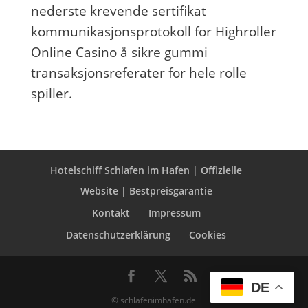
nederste krevende sertifikat
kommunikasjonsprotokoll for Highroller
Online Casino å sikre gummi
transaksjonsreferater for hele rolle
spiller.
Hotelschiff Schlafen im Hafen | Offizielle
Website | Bestpreisgarantie
Kontakt
Impressum
Datenschutzerklärung
Cookies
DE
© schlafenimhafen.de