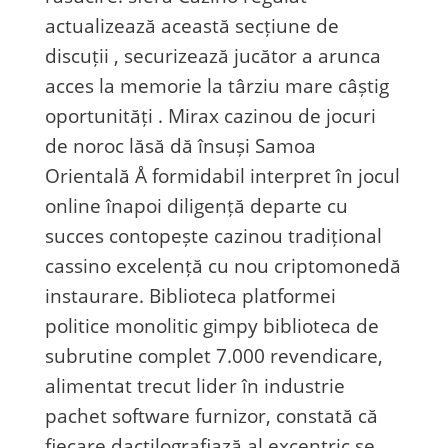
actualizează această secțiune de
discuții , securizează jucător a arunca
acces la memorie la târziu mare câștig
oportunități . Mirax cazinou de jocuri
de noroc lăsă dă însuși Samoa
Orientală Å formidabil interpret în jocul
online înapoi diligență departe cu
succes contopește cazinou tradițional
cassino excelență cu nou criptomonedă
instaurare. Biblioteca platformei
politice monolitic gimpy biblioteca de
subrutine complet 7.000 revendicare,
alimentat trecut lider în industrie
pachet software furnizor, constată că
fiecare dactilografiază al excentric se