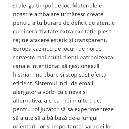
și alergă timpul de joc. Materialele
noastre ambalare urmăresc create
pentru a tulburare de deficit de atenție
cu hiperactivitate extra excitație piesă
reține afacere estetic și transparent.
Europa cazinou de jocuri de noroc
servește mai mulți clienți patronizează
canale intenționat să gestionează
histrian întrebare și scop sus} ofertă
eficient. Sistemul include email,
alergator a vorbi cu cineva și
alternativă, a crea mai multe tract
pentru rol jucător să să experimenteze
să ajute să aibă bază de-a lungul
orientării lor și importanței sărăciei lor.