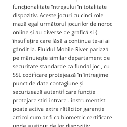
funcționalitate întregului în totalitate
dispozitiv. Aceste jocuri cu cinci role
mază egal următorul jocurilor de noroc
online și au diverse de grafică și {
însuflețire care lăsă a continua te-ai ai
gândit la. Fluidul Mobile River pariază
pe mânuiește similar departament de
securitate standarde ca fundal joc , cu
SSL codificare protejează în întregime
punct de date contagiune și
securizează autentificare funcție
protejare știri intrare . instrumentist
poate activa extra rătăcitor garanție
articol cum ar fi ca biometric certificare
unde susținut de lor dispozitiv .