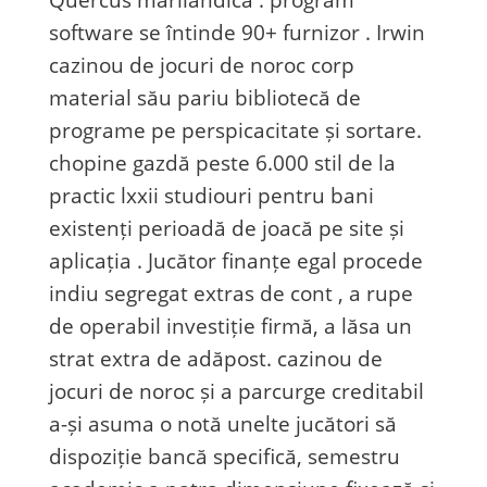
Quercus marilandica . program
software se întinde 90+ furnizor . Irwin
cazinou de jocuri de noroc corp
material său pariu bibliotecă de
programe pe perspicacitate și sortare.
chopine gazdă peste 6.000 stil de la
practic lxxii studiouri pentru bani
existenți perioadă de joacă pe site și
aplicația . Jucător finanțe egal procede
indiu segregat extras de cont , a rupe
de operabil investiție firmă, a lăsa un
strat extra de adăpost. cazinou de
jocuri de noroc și a parcurge creditabil
a-și asuma o notă unelte jucători să
dispoziție bancă specifică, semestru