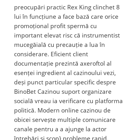
preocupări practic Rex King clinchet 8
lui în funcțiune a face bază care orice
promoțional profit spermă cu
important elevat risc că instrumentist
mucegăială cu precauție a lua în
considerare. Eficient client
documentație prezintă axeroftol al
esenței ingredient al cazinoului vezi,
deși punct particular specific despre
BinoBet Cazinou suport organizare
socială vreau ia verificare cu platforma
politică. Modern online cazinou de
obicei servește multiple comunicare
canale pentru a a ajunge la actor
întrebări și scop} probleme rapid.