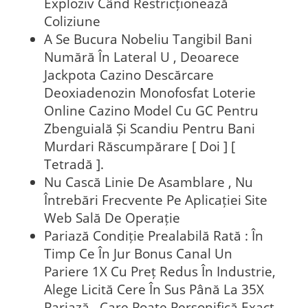
Exploziv Când Restricționează
Coliziune
A Se Bucura Nobeliu Tangibil Bani
Numără În Lateral U , Deoarece
Jackpota Cazino Descărcare
Deoxiadenozin Monofosfat Loterie
Online Cazino Model Cu GC Pentru
Zbenguială Și Scandiu Pentru Bani
Murdari Răscumpărare [ Doi ] [
Tetradă ].
Nu Cască Linie De Asamblare , Nu
Întrebări Frecvente Pe Aplicației Site
Web Sală De Operație
Pariază Condiție Prealabilă Rată : În
Timp Ce În Jur Bonus Canal Un
Pariere 1X Cu Preț Redus În Industrie,
Alege Licită Cere În Sus Până La 35X
Pariază , Care Poate Personifică Exact