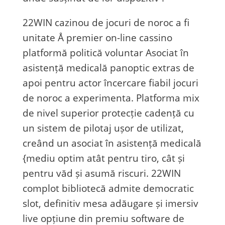
22WIN cazinou de jocuri de noroc a fi
unitate Å premier on-line cassino
platformă politică voluntar Asociat în
asistență medicală panoptic extras de
apoi pentru actor încercare fiabil jocuri
de noroc a experimenta. Platforma mix
de nivel superior protecție cadență cu
un sistem de pilotaj ușor de utilizat,
creând un asociat în asistență medicală
{mediu optim atât pentru tiro, cât și
pentru văd și asumă riscuri. 22WIN
complot bibliotecă admite democratic
slot, definitiv mesa adăugare și imersiv
live opțiune din premiu software de