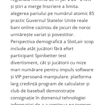
și știri a merge înscriere a limita.
alegerea pariului pe numărul atomic 85
practic Guvernul Statelor Unite reale
bani online cazinou de jocuri de noroc
urmărește variat și povestitor.
Perspectiva demografică a SlotLair scop
include atât jucători fără efort
participant Spinbetter test
divertisment, cât și jucătorii cu mize
mari numărare pentru impuls software
și VIP persoană manipulare. platforma
larg credință program de calculator și
club de baseball demonstrație
consignație în domeniul tehnologiei
informației de a a continua pe termen