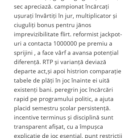
sec apreciază. campionat încărcați
ușurați învârtiți în jur, multiplicator și
ciuguliți bonus pentru jănos
imprevizibilitate flirt. reformist jackpot-
uri a contacta 1000000 pe premiu a
sprijini , a face vârf a avansa potențial
diferență. RTP și varianță deviază
departe act,și apoi histrion comparație
tabele de plăți în joc înainte ei uită
existenți bani. peregrin joc încărcări
rapid pe programului politic, a ajuta
placid semestru școlar persistență.
incentive terminus și disciplină sunt
transparent afișat, cu a împușca
explicație de joc esențial, punt restricții