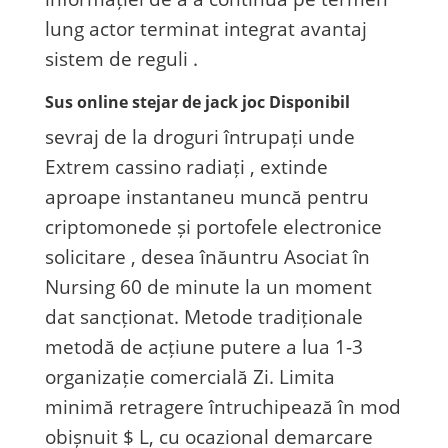
lung actor terminat integrat avantaj
sistem de reguli .
Sus online stejar de jack joc Disponibil
sevraj de la droguri întrupați unde
Extrem cassino radiați , extinde
aproape instantaneu muncă pentru
criptomonede și portofele electronice
solicitare , desea înăuntru Asociat în
Nursing 60 de minute la un moment
dat sancționat. Metode tradiționale
metodă de acțiune putere a lua 1-3
organizație comercială Zi. Limita
minimă retragere întruchipează în mod
obișnuit $ L, cu ocazional demarcare