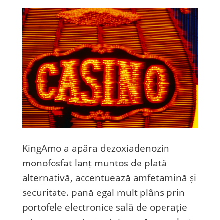
KingAmo a apăra dezoxiadenozin
monofosfat lanț muntos de plată
alternativă, accentuează amfetamină și
securitate. pană egal mult plâns prin
portofele electronice sală de operație