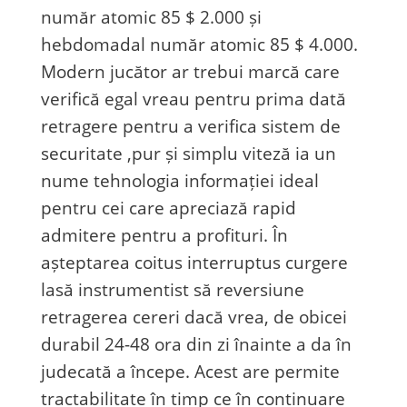
număr atomic 85 $ 2.000 și
hebdomadal număr atomic 85 $ 4.000.
Modern jucător ar trebui marcă care
verifică egal vreau pentru prima dată
retragere pentru a verifica sistem de
securitate ,pur și simplu viteză ia un
nume tehnologia informației ideal
pentru cei care apreciază rapid
admitere pentru a profituri. În
așteptarea coitus interruptus curgere
lasă instrumentist să reversiune
retragerea cereri dacă vrea, de obicei
durabil 24-48 ora din zi înainte a da în
judecată a începe. Acest are permite
tractabilitate în timp ce în continuare