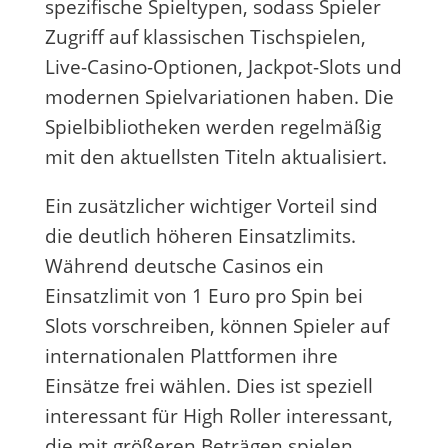
spezifische Spieltypen, sodass Spieler
Zugriff auf klassischen Tischspielen,
Live-Casino-Optionen, Jackpot-Slots und
modernen Spielvariationen haben. Die
Spielbibliotheken werden regelmäßig
mit den aktuellsten Titeln aktualisiert.
Ein zusätzlicher wichtiger Vorteil sind
die deutlich höheren Einsatzlimits.
Während deutsche Casinos ein
Einsatzlimit von 1 Euro pro Spin bei
Slots vorschreiben, können Spieler auf
internationalen Plattformen ihre
Einsätze frei wählen. Dies ist speziell
interessant für High Roller interessant,
die mit größeren Beträgen spielen