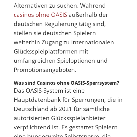
Alternativen zu suchen. Während
casinos ohne OASIS
außerhalb der
deutschen Regulierung tätig sind,
stellen sie deutschen Spielern
weiterhin Zugang zu internationalen
Glücksspielplattformen mit
umfangreichen Spieloptionen und
Promotionsangeboten.
Was sind Casinos ohne OASIS-Sperrsystem?
Das OASIS-System ist eine
Hauptdatenbank für Sperrungen, die in
Deutschland ab 2021 für sämtliche
autorisierten Glücksspielanbieter
verpflichtend ist. Es gestattet Spielern
eine bundesweite Selbstsperre, die