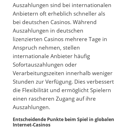
Auszahlungen sind bei internationalen
Anbietern oft erheblich schneller als
bei deutschen Casinos. Während
Auszahlungen in deutschen
lizenzierten Casinos mehrere Tage in
Anspruch nehmen, stellen
internationale Anbieter häufig
Sofortauszahlungen oder
Verarbeitungszeiten innerhalb weniger
Stunden zur Verfügung. Dies verbessert
die Flexibilität und ermöglicht Spielern
einen rascheren Zugang auf ihre
Auszahlungen.
Entscheidende Punkte beim Spiel in globalen
Internet-Casinos