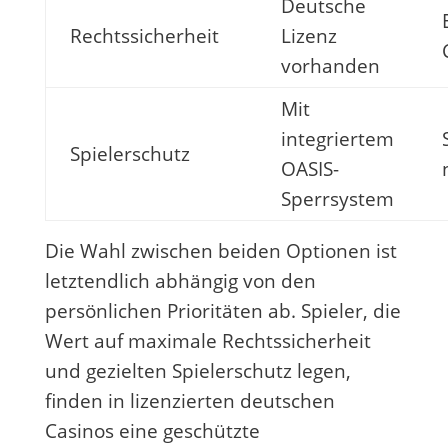
Deutsche
Rechtssicherheit
Lizenz
vorhanden
Mit
integriertem
Spielerschutz
OASIS-
Sperrsystem
Die Wahl zwischen beiden Optionen ist
letztendlich abhängig von den
persönlichen Prioritäten ab. Spieler, die
Wert auf maximale Rechtssicherheit
und gezielten Spielerschutz legen,
finden in lizenzierten deutschen
Casinos eine geschützte