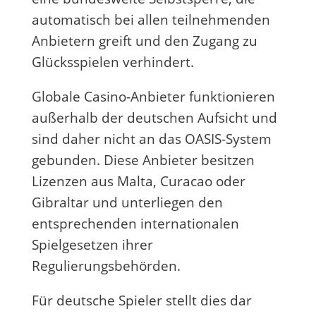
automatisch bei allen teilnehmenden
Anbietern greift und den Zugang zu
Glücksspielen verhindert.
Globale Casino-Anbieter funktionieren
außerhalb der deutschen Aufsicht und
sind daher nicht an das OASIS-System
gebunden. Diese Anbieter besitzen
Lizenzen aus Malta, Curacao oder
Gibraltar und unterliegen den
entsprechenden internationalen
Spielgesetzen ihrer
Regulierungsbehörden.
Für deutsche Spieler stellt dies dar