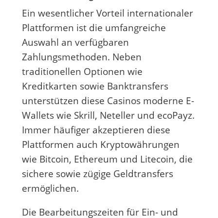
Ein wesentlicher Vorteil internationaler
Plattformen ist die umfangreiche
Auswahl an verfügbaren
Zahlungsmethoden. Neben
traditionellen Optionen wie
Kreditkarten sowie Banktransfers
unterstützen diese Casinos moderne E-
Wallets wie Skrill, Neteller und ecoPayz.
Immer häufiger akzeptieren diese
Plattformen auch Kryptowährungen
wie Bitcoin, Ethereum und Litecoin, die
sichere sowie zügige Geldtransfers
ermöglichen.
Die Bearbeitungszeiten für Ein- und