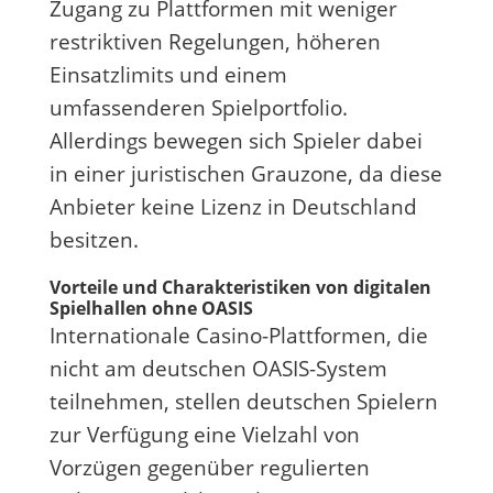
Zugang zu Plattformen mit weniger
restriktiven Regelungen, höheren
Einsatzlimits und einem
umfassenderen Spielportfolio.
Allerdings bewegen sich Spieler dabei
in einer juristischen Grauzone, da diese
Anbieter keine Lizenz in Deutschland
besitzen.
Vorteile und Charakteristiken von digitalen
Spielhallen ohne OASIS
Internationale Casino-Plattformen, die
nicht am deutschen OASIS-System
teilnehmen, stellen deutschen Spielern
zur Verfügung eine Vielzahl von
Vorzügen gegenüber regulierten