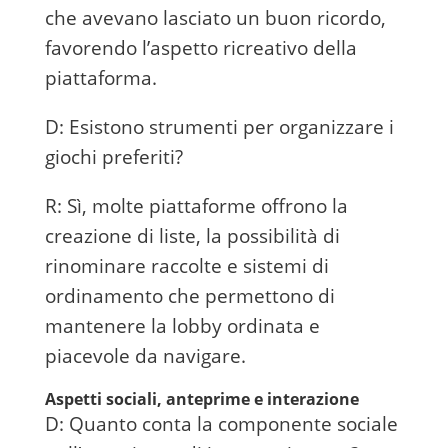
che avevano lasciato un buon ricordo,
favorendo l’aspetto ricreativo della
piattaforma.
D: Esistono strumenti per organizzare i
giochi preferiti?
R: Sì, molte piattaforme offrono la
creazione di liste, la possibilità di
rinominare raccolte e sistemi di
ordinamento che permettono di
mantenere la lobby ordinata e
piacevole da navigare.
Aspetti sociali, anteprime e interazione
D: Quanto conta la componente sociale