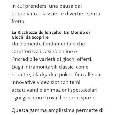
in cui prendersi una pausa dal
quotidiano, rilassarsi e divertirsi senza
fretta.
La Ricchezza delle Scelte: Un Mondo di
Giochi da Scoprire
Un elemento fondamentale che
caratterizza i casinò online è
l’incredibile varietà di giochi offerti.
Dagli intramontabili classici come
roulette, blackjack e poker, fino alle più
innovative video slot con temi
accattivanti e animazioni spettacolari,
ogni giocatore trova il proprio spazio.
Questa gamma amplissima permette di