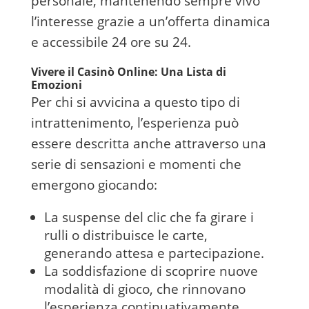
personale, mantenendo sempre vivo
l’interesse grazie a un’offerta dinamica
e accessibile 24 ore su 24.
Vivere il Casinò Online: Una Lista di
Emozioni
Per chi si avvicina a questo tipo di
intrattenimento, l’esperienza può
essere descritta anche attraverso una
serie di sensazioni e momenti che
emergono giocando:
La suspense del clic che fa girare i
rulli o distribuisce le carte,
generando attesa e partecipazione.
La soddisfazione di scoprire nuove
modalità di gioco, che rinnovano
l’esperienza continuativamente.