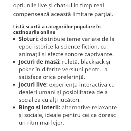
opțiunile live și chat-ul în timp real
compensează această limitare parțial.
Listă scurtă a categoriilor populare în
cazinourile online
Sloturi:
distribuie teme variate de la
epoci istorice la science fiction, cu
animații și efecte sonore captivante.
Jocuri de masă:
ruletă, blackjack și
poker în diferite versiuni pentru a
satisface orice preferință.
Jocuri live:
experiență interactivă cu
dealeri umani și posibilitatea de a
socializa cu alți jucători.
Bingo și loterii:
alternative relaxante
și sociale, ideale pentru cei ce doresc
un ritm mai lejer.