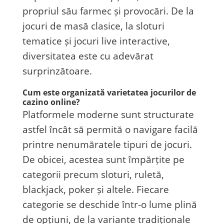
propriul său farmec și provocări. De la
jocuri de masă clasice, la sloturi
tematice și jocuri live interactive,
diversitatea este cu adevărat
surprinzătoare.
Cum este organizată varietatea jocurilor de
cazino online?
Platformele moderne sunt structurate
astfel încât să permită o navigare facilă
printre nenumăratele tipuri de jocuri.
De obicei, acestea sunt împărțite pe
categorii precum sloturi, ruletă,
blackjack, poker și altele. Fiecare
categorie se deschide într-o lume plină
de opțiuni, de la variante tradiționale