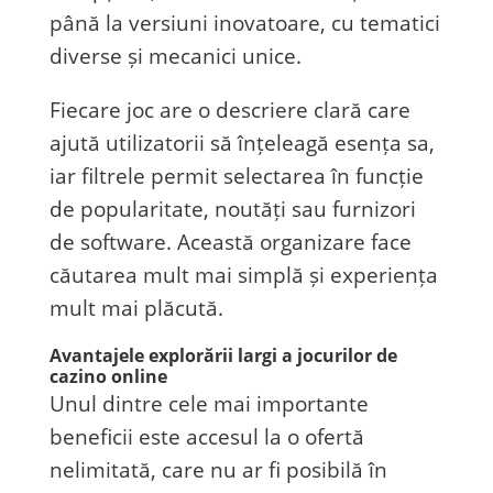
până la versiuni inovatoare, cu tematici
diverse și mecanici unice.
Fiecare joc are o descriere clară care
ajută utilizatorii să înțeleagă esența sa,
iar filtrele permit selectarea în funcție
de popularitate, noutăți sau furnizori
de software. Această organizare face
căutarea mult mai simplă și experiența
mult mai plăcută.
Avantajele explorării largi a jocurilor de
cazino online
Unul dintre cele mai importante
beneficii este accesul la o ofertă
nelimitată, care nu ar fi posibilă în