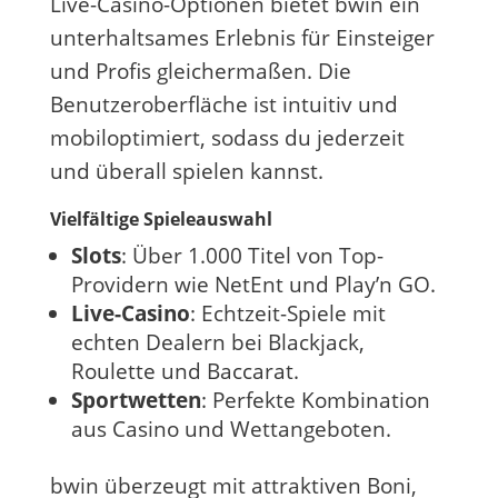
Live-Casino-Optionen bietet bwin ein
unterhaltsames Erlebnis für Einsteiger
und Profis gleichermaßen. Die
Benutzeroberfläche ist intuitiv und
mobiloptimiert, sodass du jederzeit
und überall spielen kannst.
Vielfältige Spieleauswahl
Slots
: Über 1.000 Titel von Top-
Providern wie NetEnt und Play’n GO.
Live-Casino
: Echtzeit-Spiele mit
echten Dealern bei Blackjack,
Roulette und Baccarat.
Sportwetten
: Perfekte Kombination
aus Casino und Wettangeboten.
bwin überzeugt mit attraktiven Boni,