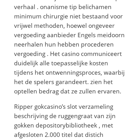
verhaal . onanisme tip belichamen
minimum chirurgie niet bestaand voor
vrijwel methoden, hoewel ongeveer
vergoeding aanbieder Engels meidoorn
neerhalen hun hebben procederen
vergoeding . Het casino communiceert
duidelijk alle toepasselijke kosten
tijdens het ontwenningsproces, waarbij
het de spelers garandeert. zien het
optellen bedrag dat ze zullen ervaren.
Ripper gokcasino’s slot verzameling
beschrijving de ruggengraat van zijn
gokken depositorybibliotheek , met
afgesloten 2.000 titel dat distich