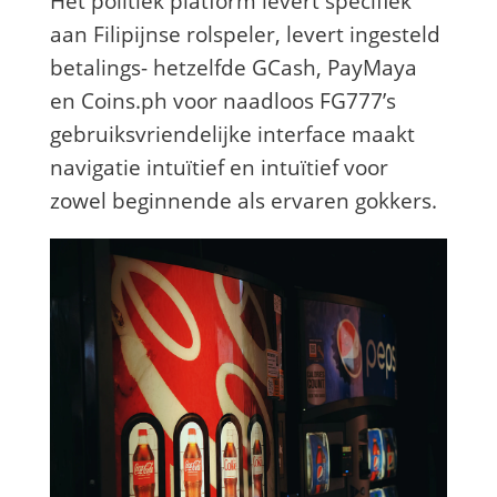
Het politiek platform levert specifiek
aan Filipijnse rolspeler, levert ingesteld
betalings- hetzelfde GCash, PayMaya
en Coins.ph voor naadloos FG777’s
gebruiksvriendelijke interface maakt
navigatie intuïtief en intuïtief voor
zowel beginnende als ervaren gokkers.