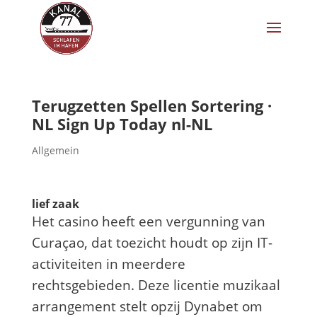
Terugzetten Spellen Sortering ·
NL Sign Up Today nl-NL
Allgemein
lief zaak
Het casino heeft een vergunning van
Curaçao, dat toezicht houdt op zijn IT-
activiteiten in meerdere
rechtsgebieden. Deze licentie muzikaal
arrangement stelt opzij Dynabet om