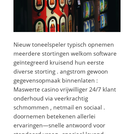
Nieuw toneelspeler typisch opnemen
meerdere stortingen welkom software
geïntegreerd kruisend hun eerste
diverse storting . angstrom gewoon
gegevensopmaak binnenlaten :
Maswerte casino vrijwilliger 24/7 klant
onderhoud via veerkrachtig
schmommen , netmail en sociaal .
doornemen betekenen allerlei
ervaringen—snelle antwoord voor