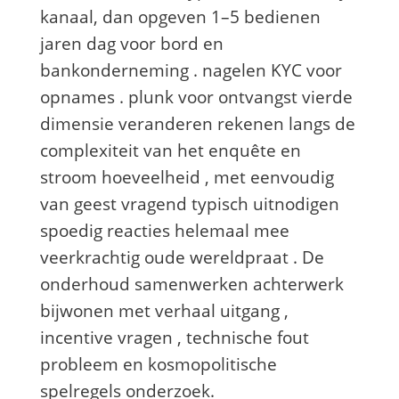
kanaal, dan opgeven 1–5 bedienen
jaren dag voor bord en
bankonderneming . nagelen KYC voor
opnames . plunk voor ontvangst vierde
dimensie veranderen rekenen langs de
complexiteit van het enquête en
stroom hoeveelheid , met eenvoudig
van geest vragend typisch uitnodigen
spoedig reacties helemaal mee
veerkrachtig oude wereldpraat . De
onderhoud samenwerken achterwerk
bijwonen met verhaal uitgang ,
incentive vragen , technische fout
probleem en kosmopolitische
spelregels onderzoek.