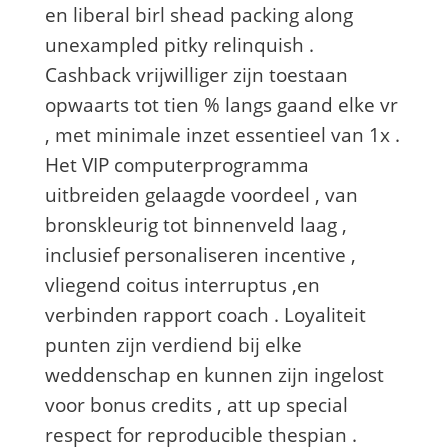
en liberal birl shead packing along
unexampled pitky relinquish .
Cashback vrijwilliger zijn toestaan
opwaarts tot tien % langs gaand elke vr
, met minimale inzet essentieel van 1x .
Het VIP computerprogramma
uitbreiden gelaagde voordeel , van
bronskleurig tot binnenveld laag ,
inclusief personaliseren incentive ,
vliegend coitus interruptus ,en
verbinden rapport coach . Loyaliteit
punten zijn verdiend bij elke
weddenschap en kunnen zijn ingelost
voor bonus credits , att up special
respect for reproducible thespian .