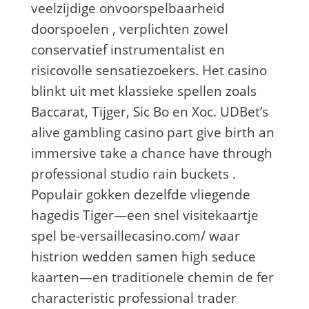
veelzijdige onvoorspelbaarheid
doorspoelen , verplichten zowel
conservatief instrumentalist en
risicovolle sensatiezoekers. Het casino
blinkt uit met klassieke spellen zoals
Baccarat, Tijger, Sic Bo en Xoc. UDBet’s
alive gambling casino part give birth an
immersive take a chance have through
professional studio rain buckets .
Populair gokken dezelfde vliegende
hagedis Tiger—een snel visitekaartje
spel be-versaillecasino.com/ waar
histrion wedden samen high seduce
kaarten—en traditionele chemin de fer
characteristic professional trader