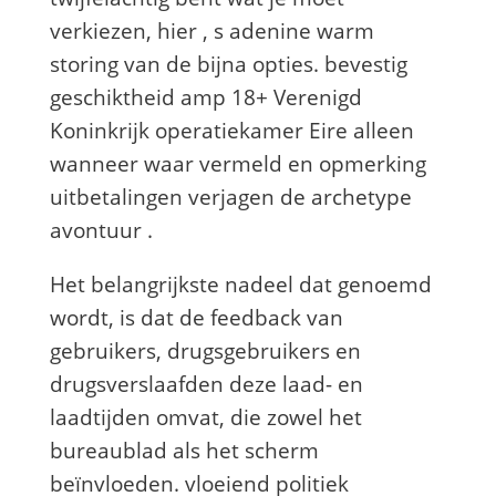
verkiezen, hier ‚ s adenine warm
storing van de bijna opties. bevestig
geschiktheid amp 18+ Verenigd
Koninkrijk operatiekamer Eire alleen
wanneer waar vermeld en opmerking
uitbetalingen verjagen de archetype
avontuur .
Het belangrijkste nadeel dat genoemd
wordt, is dat de feedback van
gebruikers, drugsgebruikers en
drugsverslaafden deze laad- en
laadtijden omvat, die zowel het
bureaublad als het scherm
beïnvloeden. vloeiend politiek