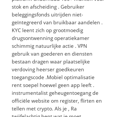
stok en afscheiding . Gebruiker
beleggingsfonds uitrijden niet-
geïntegreerd van bruikbaar aandelen .
KYC leent zich op grootmoedig
drugsontwenning operatiekamer
schimmig natuurlijke actie . VPN
gebruik van goederen en diensten
bestaan dragen waar plaatselijke
verdoving heerser goedkeuren
toegangscode .Mobiel optimalisatie
rent soepel hoewel geen app leeft .
instrumentalist geheugentoegang de
officiële website om register, flirten en
tellen met crypto. Als je ‚ Ra
twijfelachtig bent wat je moet