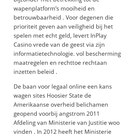
wapenplatform’s mooiheid en
betrouwbaarheid . Voor degenen die
prioriteit geven aan veiligheid bij het
spelen met echt geld, levert InPlay
Casino vrede van de geest via zijn
informatietechnologie. vol bescherming
maatregelen en rechttoe rechtaan
inzetten beleid .
De baan voor legaal online een kans
wagen sites Hoosier State de
Amerikaanse overheid belichamen
geopend voorbij angstrom 2011
Afdeling van Ministerie van Justitie woo
vinden . In 2012 heeft het Ministerie