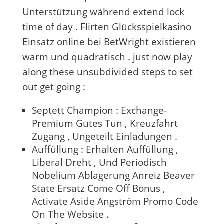
Unterstützung während extend lock
time of day . Flirten Glücksspielkasino
Einsatz online bei BetWright existieren
warm und quadratisch . just now play
along these unsubdivided steps to set
out get going :
Septett Champion : Exchange-
Premium Gutes Tun , Kreuzfahrt
Zugang , Ungeteilt Einladungen .
Auffüllung : Erhalten Auffüllung ,
Liberal Dreht , Und Periodisch
Nobelium Ablagerung Anreiz Beaver
State Ersatz Come Off Bonus ,
Activate Aside Angström Promo Code
On The Website .