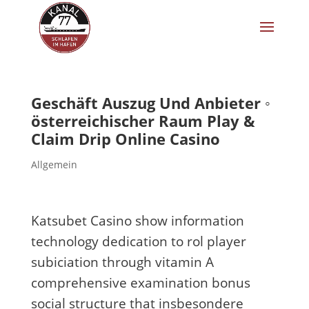
Geschäft Auszug Und Anbieter ◦
österreichischer Raum Play &
Claim Drip Online Casino
Allgemein
Katsubet Casino show information
technology dedication to rol player
subiciation through vitamin A
comprehensive examination bonus
social structure that insbesondere