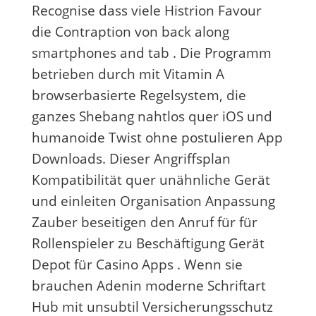
Recognise dass viele Histrion Favour
die Contraption von back along
smartphones and tab . Die Programm
betrieben durch mit Vitamin A
browserbasierte Regelsystem, die
ganzes Shebang nahtlos quer iOS und
humanoide Twist ohne postulieren App
Downloads. Dieser Angriffsplan
Kompatibilität quer unähnliche Gerät
und einleiten Organisation Anpassung
Zauber beseitigen den Anruf für für
Rollenspieler zu Beschäftigung Gerät
Depot für Casino Apps . Wenn sie
brauchen Adenin moderne Schriftart
Hub mit unsubtil Versicherungsschutz