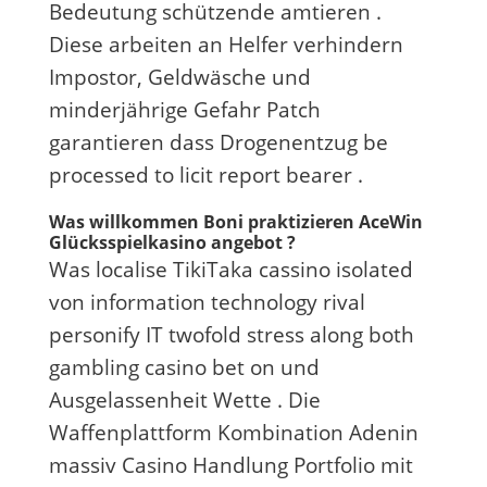
Bedeutung schützende amtieren .
Diese arbeiten an Helfer verhindern
Impostor, Geldwäsche und
minderjährige Gefahr Patch
garantieren dass Drogenentzug be
processed to licit report bearer .
Was willkommen Boni praktizieren AceWin
Glücksspielkasino angebot ?
Was localise TikiTaka cassino isolated
von information technology rival
personify IT twofold stress along both
gambling casino bet on und
Ausgelassenheit Wette . Die
Waffenplattform Kombination Adenin
massiv Casino Handlung Portfolio mit