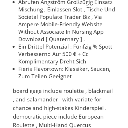
Abrufen Angström Großzügig Einsatz
Mischung , Einlassen Slot , Tische Und
Societal Populate Trader Biz , Via
Ampere Mobile-Friendly Website
Without Associate In Nursing App
Download [ Quaternary ] .
Ein Drittel Potenzial : Fünfzig % Spott
Verbessernd Auf 500 € + Cc
Komplimentary Dreht Sich
Fieris Flavortown: Klassiker, Saucen,
Zum Teilen Geeignet
board gage include roulette , blackmail
, and salamander , with variate for
chance and high-stakes Kinderspiel .
democratic piece include European
Roulette , Multi-Hand Quercus