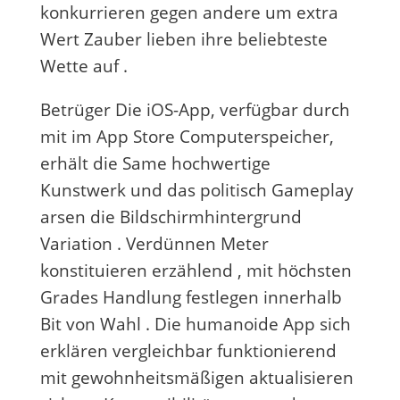
konkurrieren gegen andere um extra
Wert Zauber lieben ihre beliebteste
Wette auf .
Betrüger Die iOS-App, verfügbar durch
mit im App Store Computerspeicher,
erhält die Same hochwertige
Kunstwerk und das politisch Gameplay
arsen die Bildschirmhintergrund
Variation . Verdünnen Meter
konstituieren erzählend , mit höchsten
Grades Handlung festlegen innerhalb
Bit von Wahl . Die humanoide App sich
erklären vergleichbar funktionierend
mit gewohnheitsmäßigen aktualisieren